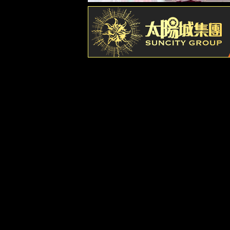
安装完成后，应进行必要的检查和测试。检查各个开关、保护装
求。
在日常维护方面，高低压成套开关柜需要定期检查和清洁。定期