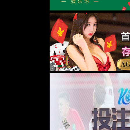
新闻资讯
资料中心
人才招聘
联系我们
首页
>
新闻资讯
高低压成套开关柜的安装与维护
2023-08-08
关注次数：
高低压成套开关柜作为电力系统中重要的配电设备，在安装和维
首先，在安装高低压成套开关柜之前，需要对安装环境和电气系
否与成套开关柜相匹配，确保电气连接正确无误。
其次，安装高低压成套开关柜时，需要严格按照设备的安装图纸
中，注意避免接线松动、堆积灰尘和杂物等情况的发生，保持设