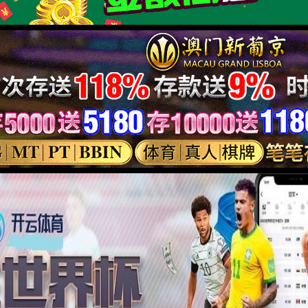
指南
护过程中需要特别注意，以确保其正常运行和延长使用寿命。下
统进行检查。确保安装位置符合要求，通风良好，无腐蚀性气体
和操作手册进行操作。根据设备的规格和安装要求，选择合适的
备的清洁和整洁。