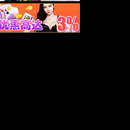
，进行电气接地和绝缘测试，确保设备的接地和绝缘性能符合要
。清洁设备表面和内部的灰尘和污垢，保持设备的散热和运行效