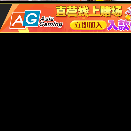
置和仪表的功能是否正常，确保电气设备的运行状态良好。同时
检查设备的连接螺栓、电缆接头和绝缘部件，确保其紧固和完好