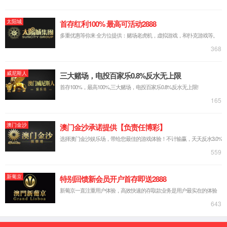
新闻资讯
资料中心
人才招聘
联系我们
预装式箱式变电站
首页
>
产品中心
>
预装式箱式变电站
高低压成套开关柜
矿用一般型开关柜
开闭所
预装式箱式变电站
高低压电缆分授箱
高压真空断路器
telephone
13968777123