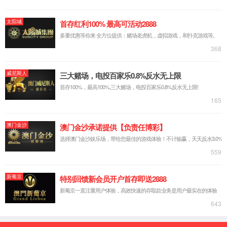
新闻资讯
资料中心
人才招聘
联系我们
高低压电缆分授箱
首页
>
产品中心
>
高低压电缆分授箱
高低压成套开关柜
矿用一般型开关柜
开闭所
预装式箱式变电站
高低压电缆分授箱
高压真空断路器
telephone
13968777123