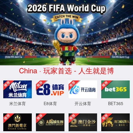
779cn太阳集团官网
欢迎来到779cn太阳集团官网官方网站!
0577-61116111
zk@zkex.com.cn
创于1990年.拥有30年
专注成套设备研发生产
首页
关于我们
企业简介
企业文化
企业荣誉
产品中心
高低压成套开关柜
矿用一般型开关柜
开闭所
预装式箱式变电站
高低压电缆分授箱
高压真空断路器