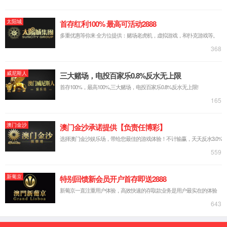
新闻资讯
资料中心
人才招聘
联系我们
首页
>
产品中心
>
高低压成套开关柜